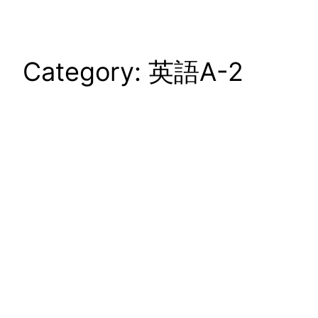
Category:
英語A-2
Skip
to
content